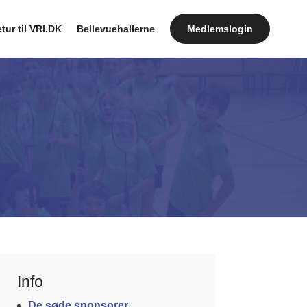
tur til VRI.DK
Bellevuehallerne
Medlemslogin
Info
De søde sponsorer